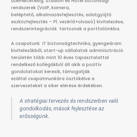
üzemeltetésig. Stadion és Hotel biztonsági
rendszerek (VoIP, kamera,
beléptető, alkalmazásfejlesztés, adatgyűjtő
eszközfejlesztés – Pl. vezérlő+olvasó) kivitelezése,
rendszerintegrációk tartoznak a portfoliónkba.
A csapatunk IT biztonságtechnika, gyengeáram
kivitelezőkből, start-up vállalatok adminisztráció
területén több mint 10 éves tapasztalattal
rendelkező kollégákból áll akik a pozitív
gondolatokat keresik, támogatják
ezáltal csapatmunkára ösztökélve a
szervezeteket a siker elérése érdekében.
A stratégiai tervezés és rendszerben való
gondolkodás, mások fejlesztése az
erősségünk.