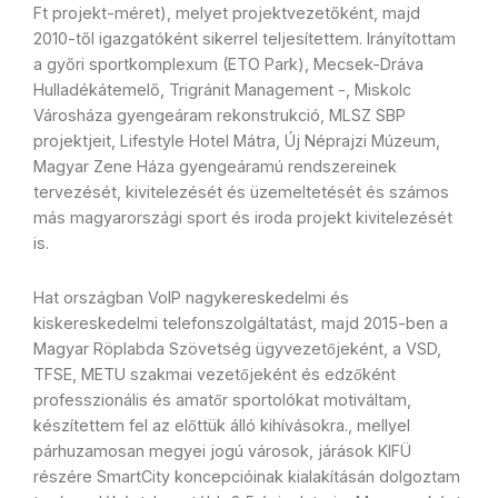
Ft projekt-méret), melyet projektvezetőként, majd
2010-től igazgatóként sikerrel teljesítettem. Irányítottam
a győri sportkomplexum (ETO Park), Mecsek-Dráva
Hulladékátemelő, Trigránit Management -, Miskolc
Városháza gyengeáram rekonstrukció, MLSZ SBP
projektjeit, Lifestyle Hotel Mátra, Új Néprajzi Múzeum,
Magyar Zene Háza gyengeáramú rendszereinek
tervezését, kivitelezését és üzemeltetését és számos
más magyarországi sport és iroda projekt kivitelezését
is.
Hat országban VoIP nagykereskedelmi és
kiskereskedelmi telefonszolgáltatást, majd 2015-ben a
Magyar Röplabda Szövetség ügyvezetőjeként, a VSD,
TFSE, METU szakmai vezetőjeként és edzőként
professzionális és amatőr sportolókat motiváltam,
készítettem fel az előttük álló kihívásokra., mellyel
párhuzamosan megyei jogú városok, járások KIFÜ
részére SmartCity koncepcióinak kialakításán dolgoztam