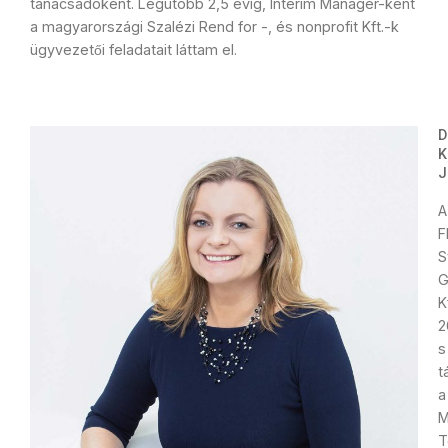
tanácsadóként. Legutóbb 2,5 évig, Interim Manager-ként
a magyarországi Szalézi Rend for -, és nonprofit Kft.-k
ügyvezetői feladatait láttam el.
D
J
A
F
S
G
K
2
s
t
a
M
T