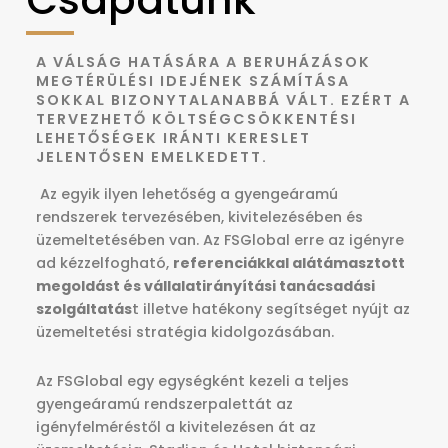
A VÁLSÁG HATÁSÁRA A BERUHÁZÁSOK
MEGTÉRÜLÉSI IDEJÉNEK SZÁMÍTÁSA
SOKKAL BIZONYTALANABBÁ VÁLT. EZÉRT A
TERVEZHETŐ KÖLTSÉGCSÖKKENTÉSI
LEHETŐSÉGEK IRÁNTI KERESLET
JELENTŐSEN EMELKEDETT.
Az egyik ilyen lehetőség a gyengeáramú
rendszerek tervezésében, kivitelezésében és
üzemeltetésében van. Az FSGlobal erre az igényre
ad kézzelfogható,
referenciákkal alátámasztott
megoldást és vállalatirányítási tanácsadási
szolgáltatás
t illetve hatékony segítséget nyújt az
üzemeltetési stratégia kidolgozásában.
Az FSGlobal egy egységként kezeli a teljes
gyengeáramú rendszerpalettát az
igényfelméréstől a kivitelezésen át az