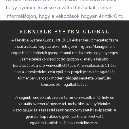
hogy nyomon kövesse a változtatásokat, illetve
informálódjon, hogy a változások hogyan érintik Önt.
FLEXIBLE SYSTEM GLOBAL
A Flexible System Global Kft. 2010 évben került megalapításra
azzal a céllal, hogy az akkor létrajövő Trigránit Management
cégen belüli épületek gyengeáramú rendszereire egy egységes
üzemeltetési koncepciót dolgozzon ki, mely a későbbi
beruházásokra is érvényesíthető lesz. A fennállásának 11 éve
alatt a kereskedelmi célú épületek projektjeinek támogatásán
túlmenően városok modernizációját segítette SmartCity
koncepciók megalkotásával.
A cégünk rendelkezik szervertermi környezetben tárhely és
virtuális szerverkörnyezettel, melyekkel az ügyfeleinket
kiszolgáljuk és a fejlesztéseink tesztkörnyezetét leképezzük. A
gyártási kapacitások, győri partnereinkkel való
együttműködésben állnak rendelkezésre.