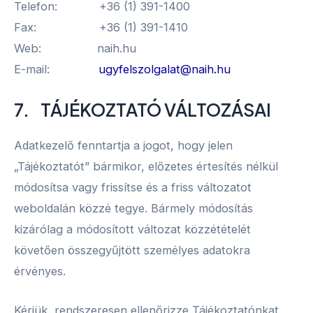
Telefon: +36 (1) 391-1400
Fax: +36 (1) 391-1410
Web: naih.hu
E-mail:
ugyfelszolgalat@naih.hu
7. TÁJÉKOZTATÓ VÁLTOZÁSAI
Adatkezelő fenntartja a jogot, hogy jelen
„Tájékoztatót” bármikor, előzetes értesítés nélkül
módosítsa vagy frissítse és a friss változatot
weboldalán közzé tegye. Bármely módosítás
kizárólag a módosított változat közzétételét
követően összegyűjtött személyes adatokra
érvényes.
Kérjük, rendszeresen ellenőrizze Tájékoztatónkat,