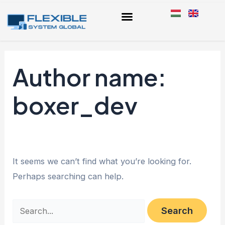
Skip
Search
to
for:
content
Author name:
boxer_dev
It seems we can’t find what you’re looking for.
Perhaps searching can help.