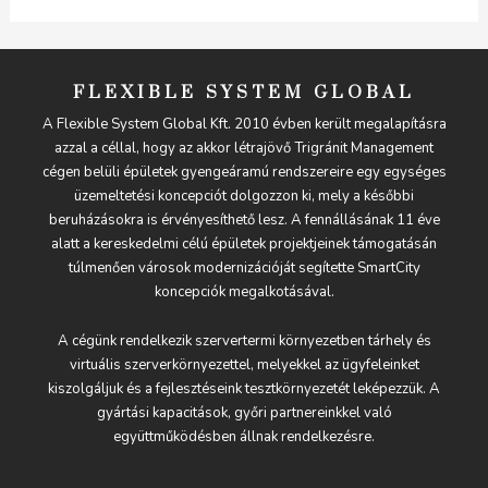
FLEXIBLE SYSTEM GLOBAL
A Flexible System Global Kft. 2010 évben került megalapításra
azzal a céllal, hogy az akkor létrajövő Trigránit Management
cégen belüli épületek gyengeáramú rendszereire egy egységes
üzemeltetési koncepciót dolgozzon ki, mely a későbbi
beruházásokra is érvényesíthető lesz. A fennállásának 11 éve
alatt a kereskedelmi célú épületek projektjeinek támogatásán
túlmenően városok modernizációját segítette SmartCity
koncepciók megalkotásával.
A cégünk rendelkezik szervertermi környezetben tárhely és
virtuális szerverkörnyezettel, melyekkel az ügyfeleinket
kiszolgáljuk és a fejlesztéseink tesztkörnyezetét leképezzük. A
gyártási kapacitások, győri partnereinkkel való
együttműködésben állnak rendelkezésre.